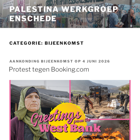
Ga
PALESTINA WERKGROEP
naar
ENSCHEDE
de
inhoud
CATEGORIE:
BIJEENKOMST
AANKONDING BIJEENKOMST OP 4 JUNI 2026
Protest tegen Booking.com