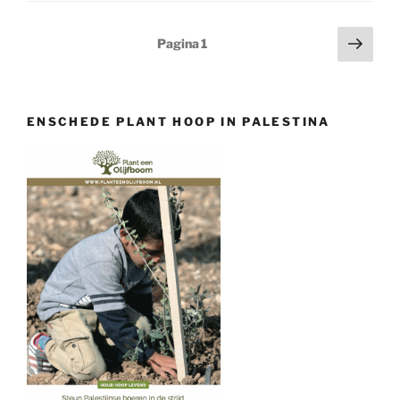
Berichten
Volg
Pagina
1
pagi
paginering
ENSCHEDE PLANT HOOP IN PALESTINA