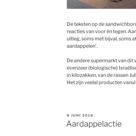
De teksten op de sandwichbor
reacties van voor èn tegen. A
uitleg, soms met bijval, soms 
aardappelen’.
De andere supermarkt van dit w
evenzeer (biologische) Israël
in kilozakken, van de rassen Ju
Het zijn veelal producten van
GEPLAATST
8 JUNI 2018
OP
Aardappelactie