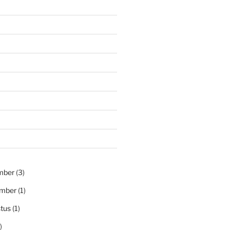
mber
(3)
ember
(1)
tus
(1)
)