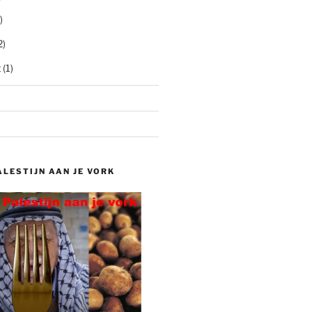
)
2)
t
(1)
ALESTIJN AAN JE VORK