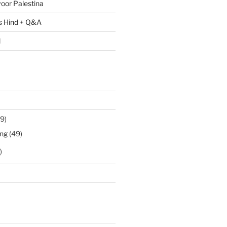
oor Palestina
s Hind + Q&A
l
9)
ng
(49)
)