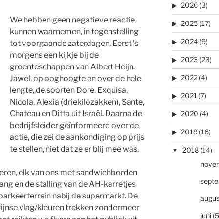
2026
(3)
We hebben geen negatieve reactie
2025
(17)
kunnen waarnemen, in tegenstelling
2024
(9)
tot voorgaande zaterdagen. Eerst ’s
morgens een kijkje bij de
2023
(23)
groenteschappen van Albert Heijn.
2022
(4)
Jawel, op ooghoogte en over de hele
lengte, de soorten Dore, Exquisa,
2021
(7)
Nicola, Alexia (driekilozakken), Sante,
Chateau en Ditta uit Israël. Daarna de
2020
(4)
bedrijfsleider geïnformeerd over de
2019
(16)
actie, die zei de aankondiging op prijs
te stellen, niet dat ze er blij mee was.
2018
(14)
nove
flyeren, elk van ons met sandwichborden
sept
ng en de stalling van de AH-karretjes
 parkeerterrein nabij de supermarkt. De
augus
ijnse vlag/kleuren trekken zondermeer
juni
(5