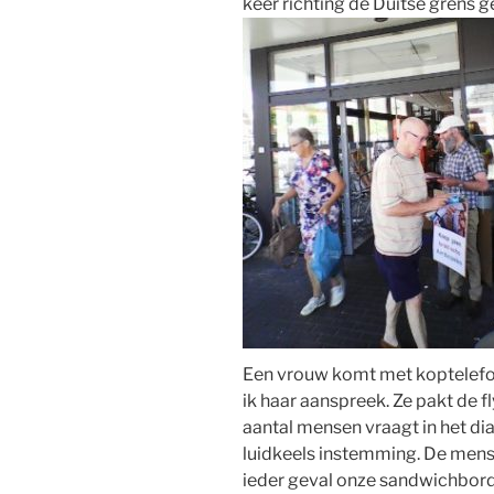
keer richting de Duitse grens g
Een vrouw komt met koptelefoo
ik haar aanspreek. Ze pakt de fl
aantal mensen vraagt in het di
luidkeels instemming. De mens
ieder geval onze sandwichbord