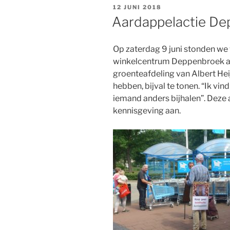
anderhalf
GEPLAATST
12 JUNI 2018
uur
OP
Aardappelactie D
wijken
voor
Op zaterdag 9 juni stonden we we
commercie”
winkelcentrum Deppenbroek aan
groenteafdeling van Albert Hei
hebben, bijval te tonen. “Ik vin
iemand anders bijhalen”. Dez
kennisgeving aan.