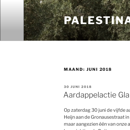
Ga
naar
PALESTIN
de
inhoud
MAAND:
JUNI 2018
GEPLAATST
30 JUNI 2018
OP
Aardappelactie Gl
Op zaterdag 30 juni de vijfde a
Heijn aan de Gronausestraat in 
maar aangezien één van onze ac