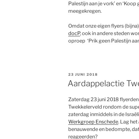
Palestijn aan je vork’ en ‘Koop
meegekregen.
Omdat onze eigen flyers (bijna)
docP
, ook in andere steden w
oproep ‘Prik geen Palestijn aan 
GEPLAATST
23 JUNI 2018
OP
Aardappelactie Tw
Zaterdag 23 juni 2018 flyerden
Twekkelerveld rondom de super
zaterdag inmiddels in de Israë
Werkgroep Enschede
. Lag het
benauwende en bedompte, dat d
reageerden?