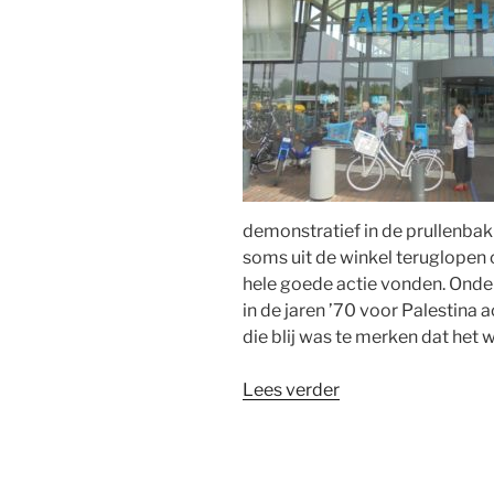
demonstratief in de prullenb
soms uit de winkel teruglopen
hele goede actie vonden. Onder
in de jaren ’70 voor Palestina
die blij was te merken dat het
“Palestina-
Lees verder
actie
moet
na