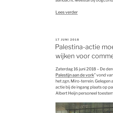
aandacht. Meestal bij oogcontac
“Aardappelactie
Lees verder
Twekkelerveld”
GEPLAATST
17 JUNI 2018
OP
Palestina-actie mo
wijken voor comme
Zaterdag 16 juni 2018 – De de
Palestijn aan de vork
” vond van
het zgn. Miro-terrein. Gelegen
actie bij de ingang plaats op pa
Albert Heijn personeel toeste