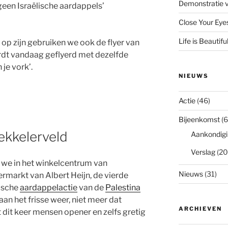
Demonstratie v
 geen Israëlische aardappels’
Close Your Eye
Life is Beautifu
 op zijn gebruiken we ook de flyer van
ordt vandaag geflyerd met dezelfde
je vork’.
NIEUWS
Actie
(46)
Bijeenkomst
(6
ekkelerveld
Aankondigi
Verslag
(20
 we in het winkelcentrum van
Nieuws
(31)
markt van Albert Heijn, de vierde
lische
aardappelactie
van de
Palestina
 aan het frisse weer, niet meer dat
ARCHIEVEN
it keer mensen opener en zelfs gretig