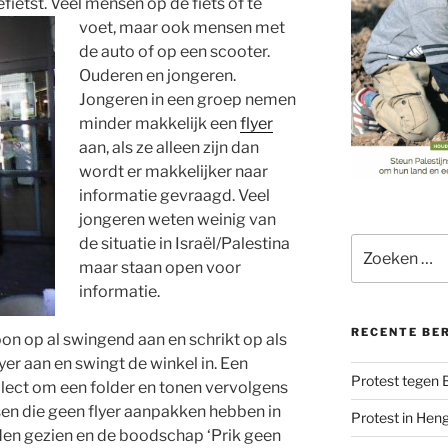
efietst.
Veel mensen op de fiets of te
voet, maar ook mensen met
de auto of op een scooter.
Ouderen en jongeren.
Jongeren in een groep nemen
minder makkelijk een
flyer
aan, als ze alleen zijn dan
wordt er makkelijker naar
informatie gevraagd. Veel
jongeren weten weinig van
de situatie in Israël/Palestina
Zoeken
naar:
maar staan open voor
informatie.
RECENTE BE
n op al swingend aan en schrikt op als
yer aan en swingt de winkel in. Een
Protest tegen
alect om een folder en tonen vervolgens
en die geen flyer aanpakken hebben in
Protest in Hen
en gezien en de boodschap ‘Prik geen