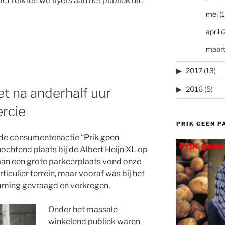
t reikten we flyers aan het publiek uit.
mei
(1
april
(
maar
2017
(13)
2016
(5)
et na anderhalf uur
rcie
PRIK GEEN P
rde consumentenactie “
Prik geen
ochtend plaats bij de Albert Heijn XL op
 aan een grote parkeerplaats vond onze
rticulier terrein, maar vooraf was bij het
mming gevraagd en verkregen.
Onder het massale
winkelend publiek waren