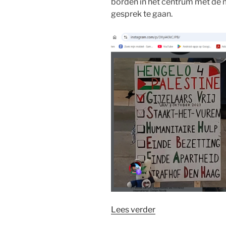
borden in het centrum met de
gesprek te gaan.
“Protest
Lees verder
in