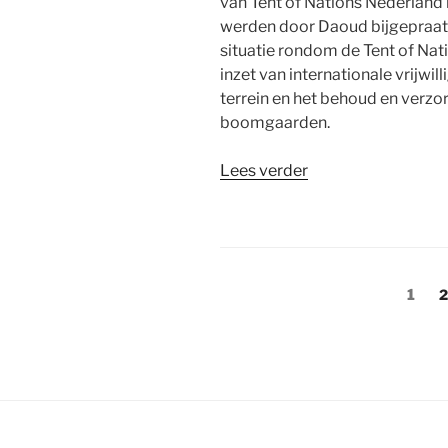
van Tent of Nations Nederland 
werden door Daoud bijgepraat
situatie rondom de Tent of Nat
inzet van internationale vrijwi
terrein en het behoud en verz
boomgaarden.
“Tent
Lees verder
of
Nations:
baken
van
Berichten
hoop
Pagi
P
1
in
paginering
een
grimmige
tijd”