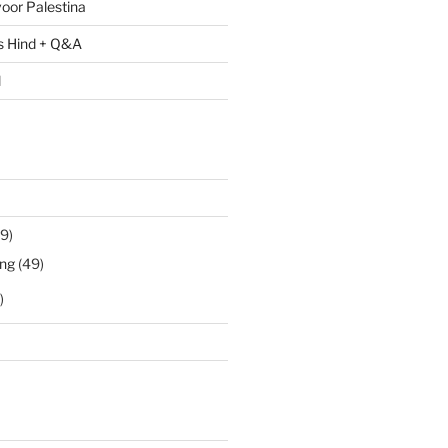
oor Palestina
s Hind + Q&A
l
9)
ng
(49)
)