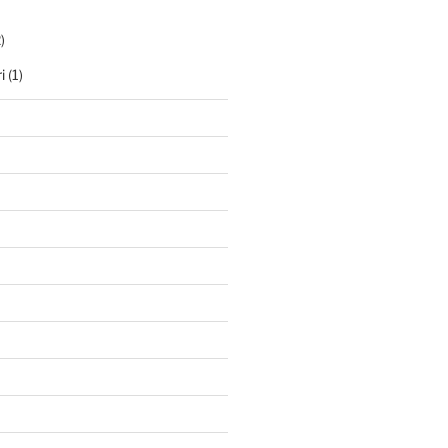
)
i
(1)