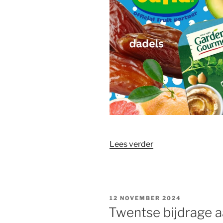
“AH
Lees verder
Apartheidvrij
flyer”
GEPLAATST
12 NOVEMBER 2024
OP
Twentse bijdrage 