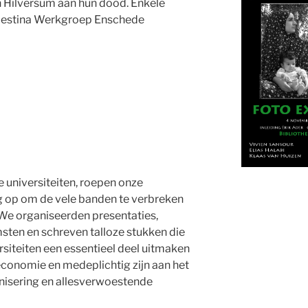
 Hilversum aan hun dood. Enkele
alestina Werkgroep Enschede
 universiteiten, roepen onze
 op om de vele banden te verbreken
. We organiseerden presentaties,
sten en schreven talloze stukken die
rsiteiten een essentieel deel uitmaken
e economie en medeplichtig zijn aan het
nisering en allesverwoestende