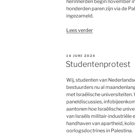
herinnerden begin november in
honderden paren zijn via de P
ingezameld.
“Twentse
Lees verder
bijdrage
aan
schoenenprotest
GEPLAATST
14 JUNI 2024
Gaza”
OP
Studentenprotest
Wij, studenten van Nederlandse
bestuurders nu al maandenlang
met Israëlische universiteiten
paneldiscussies, infobijeenkom
aantonen hoe Israëlische unive
van Israëls militair-industriël
handhaven van apartheid, kolo
oorlogsdoctrines in Palestina.