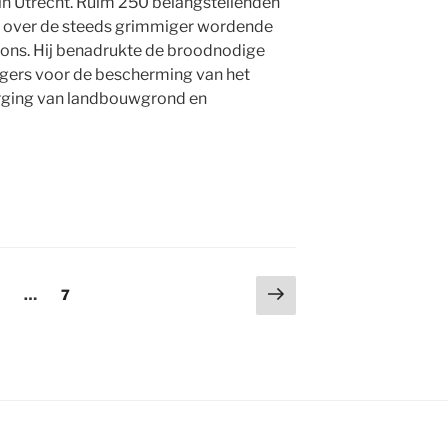
in Utrecht. Ruim 250 belangstellenden
 over de steeds grimmiger wordende
ions. Hij benadrukte de broodnodige
lligers voor de bescherming van het
orging van landbouwgrond en
Volgende
na
agina
Pagina
2
…
7
pagina