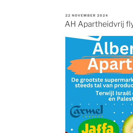
Hengelo”
GEPLAATST
22 NOVEMBER 2024
OP
AH Apartheidvrij fl