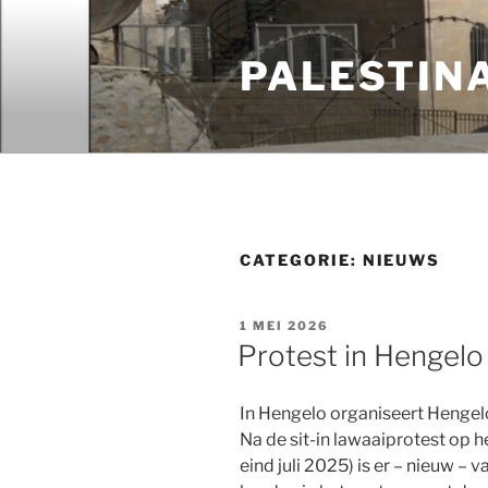
Ga
naar
PALESTIN
de
inhoud
CATEGORIE:
NIEUWS
GEPLAATST
1 MEI 2026
OP
Protest in Hengelo
In Hengelo organiseert Hengel
Na de sit-in lawaaiprotest op h
eind juli 2025) is er – nieuw – 