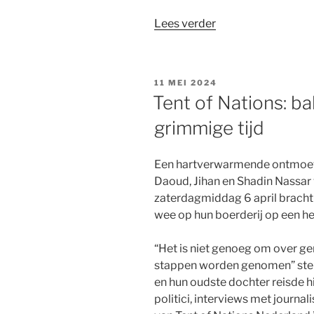
“Studentenprotest
Lees verder
GEPLAATST
11 MEI 2024
OP
Tent of Nations: b
grimmige tijd
Een hartverwarmende ontmoetin
Daoud, Jihan en Shadin Nassar 
zaterdagmiddag 6 april bracht 
wee op hun boerderij op een h
“Het is niet genoeg om over ge
stappen worden genomen” stel
en hun oudste dochter reisde 
politici, interviews met journ