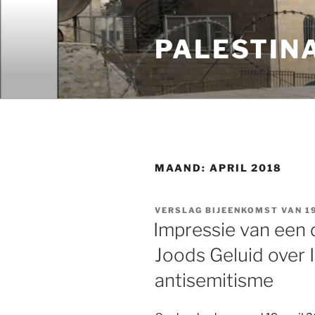
Ga
naar
PALESTIN
de
inhoud
MAAND:
APRIL 2018
VERSLAG BIJEENKOMST VAN 19
Impressie van een
Joods Geluid over I
antisemitisme