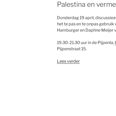
Palestina en verm
Geluid
over
Israël,
Donderdag 19 april, discussiea
Palestina
het te pas en te onpas gebruik
en
Hamburger en Daphne Meijer 
antisemitisme”
19.30-21.30 uur in de Pijpenla,
Pijpenstraat 15.
“Ander
Lees verder
Joods
Geluid
over
bezetting
van
Palestina
en
vermeend