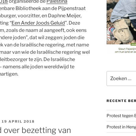
2018
organiseerde de
Palestina
enbare Bibliotheek aan de Pijpenstraat
rger, voorzitter, en Daphne Meijer,
ing “
Een Ander Joods Geluid
”. Deze
om, zoals de naam al aangeeft, ook eens
andere joden”, dat wil zeggen: joden die
iek van de Israëlische regering, met name
 maar van wie de Israëlische regering wel
leitbezorger te zijn. De Israëlische
 – namens alle joden wereldwijd te
artigen.
Zoeken
naar:
RECENTE BE
Protest tegen
 19 APRIL 2018
Protest in Hen
 over bezetting van