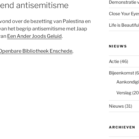
Demonstratie v
eend antisemitisme
Close Your Eye
vond over de bezetting van Palestina en
Life is Beautifu
 van het begrip antisemitisme met Jaap
van
Een Ander Joods Geluid
.
NIEUWS
Openbare Bibliotheek Enschede
,
Actie
(46)
Bijeenkomst
(6
Aankondigi
Verslag
(20
Nieuws
(31)
ARCHIEVEN