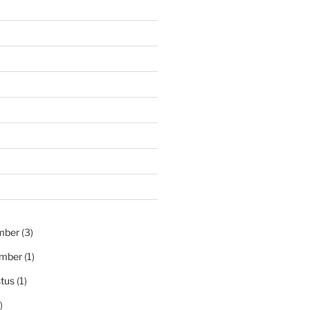
mber
(3)
ember
(1)
tus
(1)
)