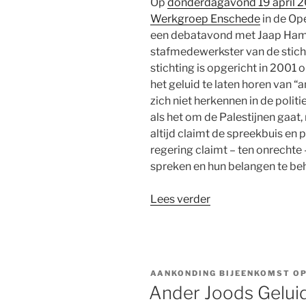
Op
donderdagavond 19 april 
Werkgroep Enschede
in de Op
een debatavond met Jaap Hambu
stafmedewerkster van de sticht
stichting is opgericht in 2001 
het geluid te laten horen van “
zich niet herkennen in de polit
als het om de Palestijnen gaat,
altijd claimt de spreekbuis en p
regering claimt – ten onrechte
spreken en hun belangen te beh
“Impressie
Lees verder
van
een
debatavond:
Een
AANKONDING BIJEENKOMST OP
Ander
Ander Joods Geluid
Joods