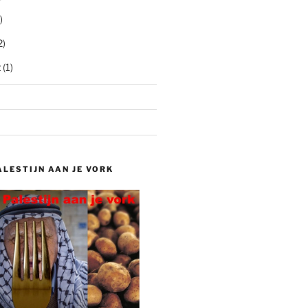
)
2)
t
(1)
ALESTIJN AAN JE VORK