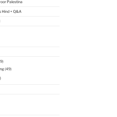
oor Palestina
s Hind + Q&A
l
9)
ng
(49)
)