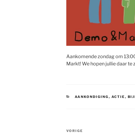
Aankomende zondag om 13:00 za
Markt! We hopen jullie daar te 
CATEGORIEËN
AANKONDIGING
,
ACTIE
,
BI
Bericht
Vorig
VORIGE