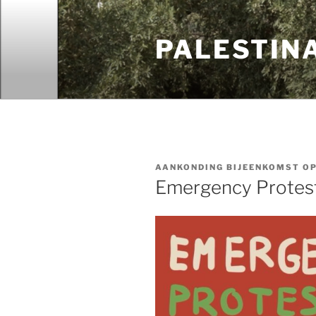
Ga
naar
PALESTIN
de
inhoud
AANKONDING BIJEENKOMST OP
Emergency Protes