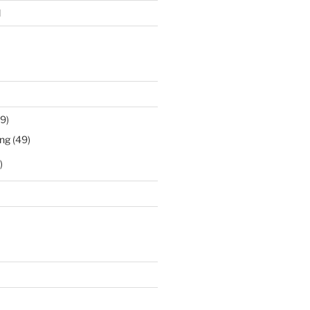
l
9)
ng
(49)
)