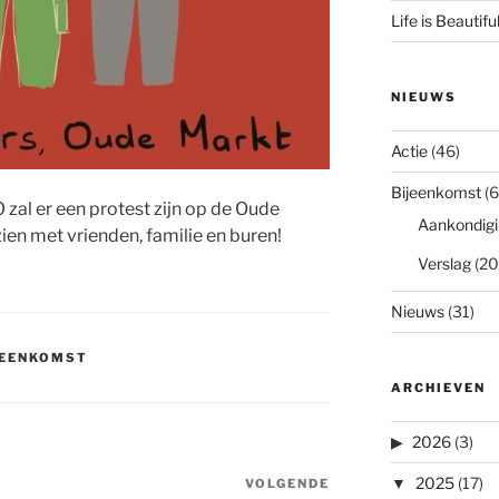
Life is Beautifu
NIEUWS
Actie
(46)
Bijeenkomst
(6
l er een protest zijn op de Oude
Aankondigi
zien met vrienden, familie en buren!
Verslag
(20
Nieuws
(31)
JEENKOMST
ARCHIEVEN
2026
(3)
2025
(17)
VOLGENDE
Volgend