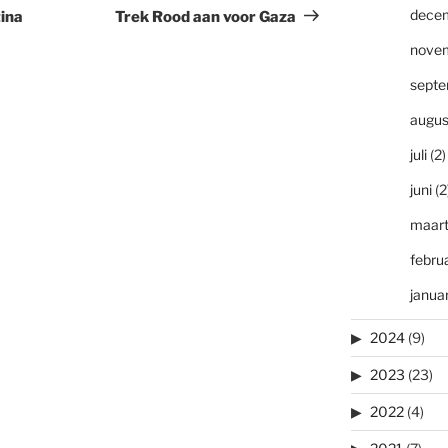
bericht
dece
ina
Trek Rood aan voor Gaza
nove
sept
augus
juli
(2)
juni
(2
maar
februa
januar
2024
(9)
2023
(23)
2022
(4)