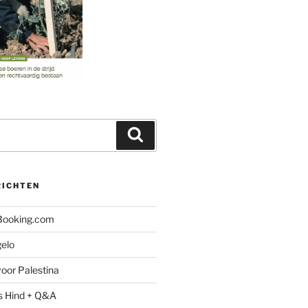
Zoeken
RICHTEN
 Booking.com
gelo
oor Palestina
s Hind + Q&A