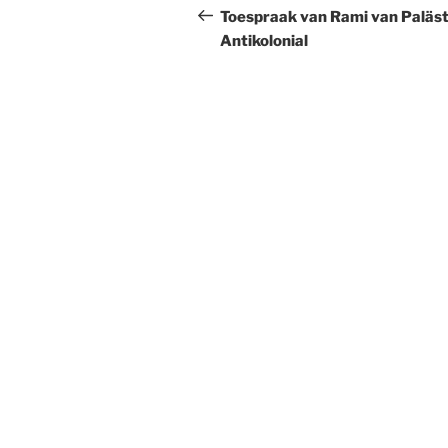
navigatie
bericht
Toespraak van Rami van Paläst
Antikolonial