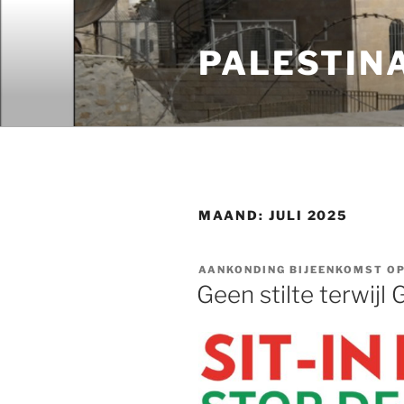
Ga
naar
PALESTIN
de
inhoud
MAAND:
JULI 2025
AANKONDING BIJEENKOMST OP 
Geen stilte terwij