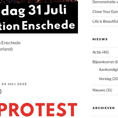
Demonstratie v
Close Your Eye
Life is Beautifu
NIEUWS
on Enschede
erland)
Actie
(46)
Bijeenkomst
(6
Aankondigi
Verslag
(20
24 JULI 2025
O
Nieuws
(31)
ARCHIEVEN