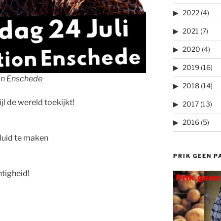
2022
(4)
2021
(7)
2020
(4)
2019
(16)
on Enschede
2018
(14)
l de wereld toekijkt!
2017
(13)
!
2016
(5)
luid te maken
PRIK GEEN P
tigheid!