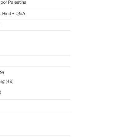
oor Palestina
s Hind + Q&A
l
9)
ng
(49)
)