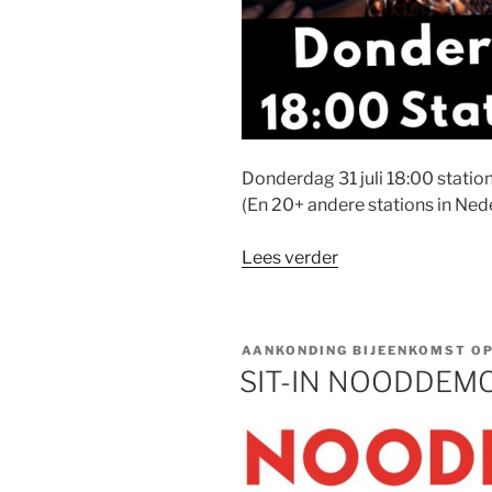
Donderdag 31 juli 18:00 stati
(En 20+ andere stations in Ned
“Geen
Lees verder
stilte
terwijl
Gaza
AANKONDING BIJEENKOMST OP 
wordt
SIT-IN NOODDEM
uitgehongerd”