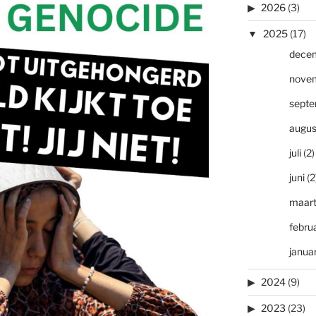
2026
(3)
2025
(17)
dece
nove
sept
augus
juli
(2)
juni
(2
maar
februa
januar
2024
(9)
2023
(23)