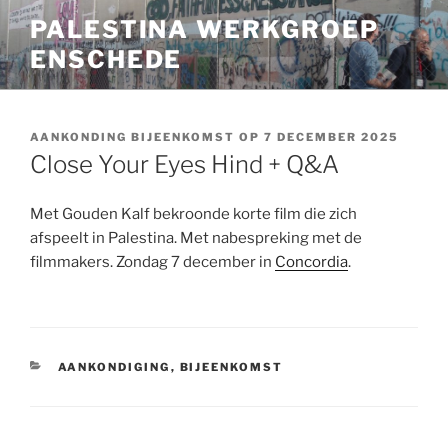
Ga
PALESTINA WERKGROEP
naar
ENSCHEDE
de
inhoud
AANKONDING BIJEENKOMST OP 7 DECEMBER 2025
Close Your Eyes Hind + Q&A
Met Gouden Kalf bekroonde korte film die zich
afspeelt in Palestina. Met nabespreking met de
filmmakers. Zondag 7 december in
Concordia
.
CATEGORIEËN
AANKONDIGING
,
BIJEENKOMST