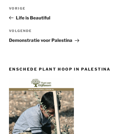
Bericht
Vorig
VORIGE
navigatie
bericht
Life is Beautiful
Volgend
VOLGENDE
bericht
Demonstratie voor Palestina
ENSCHEDE PLANT HOOP IN PALESTINA