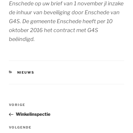
Enschede op uw brief van 1 november jl inzake
de inhuur van beveiliging door Enschede van
G4S. De gemeente Enschede heeft per 10
oktober 2016 het contract met G4S
beëindigd.
CATEGORIEËN
NIEUWS
Bericht
Vorig
VORIGE
navigatie
bericht
Winkelinspectie
Volgend
VOLGENDE