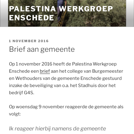
Ga
PALESTINA WERKGROEP
naar
ENSCHEDE
de
inhoud
GEPLAATST
1 NOVEMBER 2016
OP
Brief aan gemeente
Op 1 november 2016 heeft de Palestina Werkgroep
Enschede een
brief
aan het college van Burgemeester
en Wethouders van de gemeente Enschede gestuurd
inzake de beveiliging van o.a. het Stadhuis door het
bedrijf G4S.
Op woensdag 9 november reageerde de gemeente als
volgt:
Ik reageer hierbij namens de gemeente