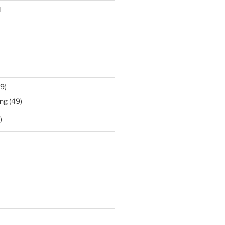
l
9)
ng
(49)
)