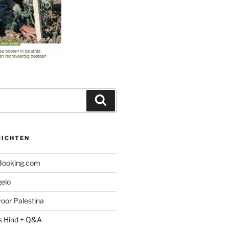
Zoeken
RICHTEN
 Booking.com
gelo
oor Palestina
s Hind + Q&A