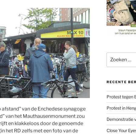
Zoeken
naar:
RECENTE BE
Protest tegen
Protest in Hen
p afstand” van de Enchedese synagoge
heid” van het Mauthausenmonument zou
Demonstratie v
hrijft en klakkeloos door de genoemde
n het RD zelfs met een foto van de
Close Your Eye