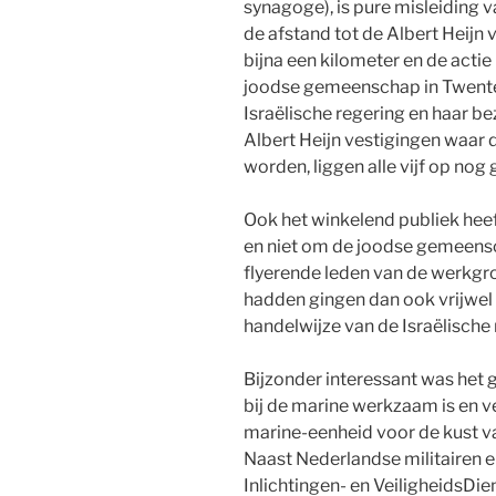
synagoge), is pure misleiding v
de afstand tot de Albert Heijn
bijna een kilometer en de actie
joodse gemeenschap in Twente
Israëlische regering en haar bez
Albert Heijn vestigingen waar
worden, liggen alle vijf op nog
Ook het winkelend publiek heef
en niet om de joodse gemeens
flyerende leden van de werkg
hadden gingen dan ook vrijwel u
handelwijze van de Israëlische 
Bijzonder interessant was het 
bij de marine werkzaam is en ver
marine-eenheid voor de kust va
Naast Nederlandse militairen 
Inlichtingen- en VeiligheidsDie