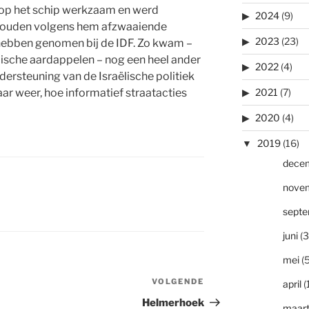
op het schip werkzaam en werd
2024
(9)
zouden volgens hem afzwaaiende
2023
(23)
 hebben genomen bij de IDF. Zo kwam –
lische aardappelen – nog een heel ander
2022
(4)
ersteuning van de Israëlische politiek
aar weer, hoe informatief straatacties
2021
(7)
2020
(4)
2019
(16)
dece
nove
sept
juni
(3
mei
(5
VOLGENDE
Volgend
april
(
bericht
Helmerhoek
maar