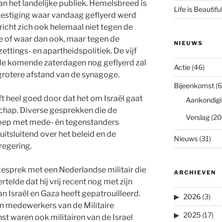
an het landelijke publiek. Hemelsbreed is
Life is Beautifu
 vestiging waar vandaag geflyerd werd
 richt zich ook helemaal niet tegen de
 of waar dan ook, maar tegen de
NIEUWS
ettings- en apartheidspolitiek. De vijf
 de komende zaterdagen nog geflyerd zal
Actie
(46)
 grotere afstand van de synagoge.
Bijeenkomst
(6
t heel goed door dat het om Israël gaat
Aankondigi
chap. Diverse gesprekken die de
Verslag
(20
roep met mede- èn tegenstanders
itsluitend over het beleid en de
Nieuws
(31)
regering.
gesprek met een Nederlandse militair die
ARCHIEVEN
telde dat hij vrij recent nog met zijn
n Israël en Gaza heeft gepatrouilleerd.
2026
(3)
en medewerkers van de Militaire
2025
(17)
nst waren ook militairen van de Israel