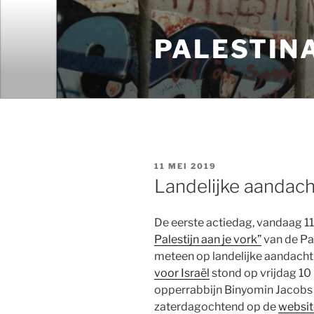
Ga
naar
PALESTIN
de
inhoud
GEPLAATST
11 MEI 2019
OP
Landelijke aandach
De eerste actiedag, vandaag 11
Palestijn aan je vork”
van de Pa
meteen op landelijke aandacht
voor Israël
stond op vrijdag 10
opperrabbijn Binyomin Jacobs 
zaterdagochtend op de
websit