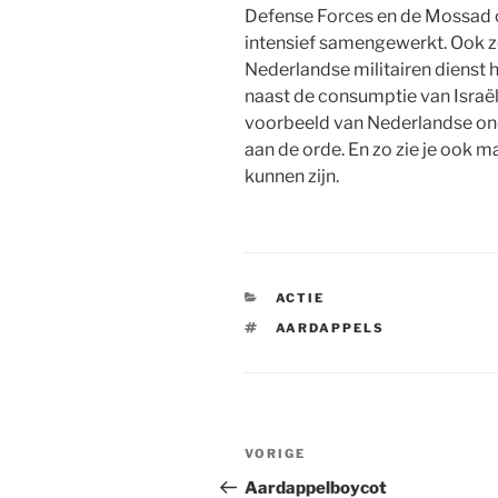
Defense Forces en de Mossad 
intensief samengewerkt. Ook 
Nederlandse militairen dienst
naast de consumptie van Israë
voorbeeld van Nederlandse ond
aan de orde. En zo zie je ook m
kunnen zijn.
CATEGORIEËN
ACTIE
TAGS
AARDAPPELS
Bericht
Vorig
VORIGE
navigatie
bericht
Aardappelboycot