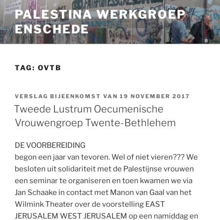
Ga
PALESTINA WERKGROEP
naar
ENSCHEDE
de
inhoud
TAG:
OVTB
VERSLAG BIJEENKOMST VAN 19 NOVEMBER 2017
Tweede Lustrum Oecumenische
Vrouwengroep Twente-Bethlehem
DE VOORBEREIDING
begon een jaar van tevoren. Wel of niet vieren??? We
besloten uit solidariteit met de Palestijnse vrouwen
een seminar te organiseren en toen kwamen we via
Jan Schaake in contact met Manon van Gaal van het
Wilmink Theater over de voorstelling EAST
JERUSALEM WEST JERUSALEM op een namiddag en