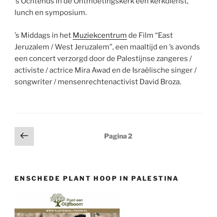
’s Ochtends in de Ontmoetingskerk een kerkdienst,
lunch en symposium.
’s Middags in het
Muziekcentrum
de Film “East
Jeruzalem / West Jeruzalem”, een maaltijd en ’s avonds
een concert verzorgd door de Palestijnse zangeres /
activiste / actrice Mira Awad en de Israëlische singer /
songwriter / mensenrechtenactivist David Broza.
Berichten
Vorige
Pagina
2
pagina
paginering
ENSCHEDE PLANT HOOP IN PALESTINA