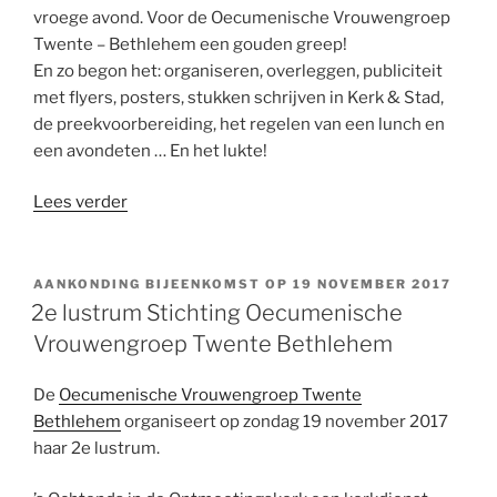
vroege avond. Voor de Oecumenische Vrouwengroep
Twente – Bethlehem een gouden greep!
En zo begon het: organiseren, overleggen, publiciteit
met flyers, posters, stukken schrijven in Kerk & Stad,
de preekvoorbereiding, het regelen van een lunch en
een avondeten … En het lukte!
“Tweede
Lees verder
Lustrum
Oecumenische
Vrouwengroep
AANKONDING BIJEENKOMST OP 19 NOVEMBER 2017
Twente-
2e lustrum Stichting Oecumenische
Bethlehem”
Vrouwengroep Twente Bethlehem
De
Oecumenische Vrouwengroep Twente
Bethlehem
organiseert op zondag 19 november 2017
haar 2e lustrum.