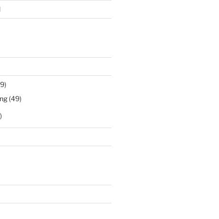
l
9)
ng
(49)
)