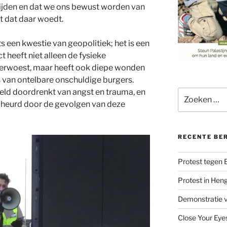
lijden en dat we ons bewust worden van
t dat daar woedt.
hts een kwestie van geopolitiek; het is een
t heeft niet alleen de fysieke
 verwoest, maar heeft ook diepe wonden
s van ontelbare onschuldige burgers.
eld doordrenkt van angst en trauma, en
Zoeken
naar:
scheurd door de gevolgen van deze
RECENTE BE
Protest tegen
Protest in Hen
Demonstratie v
Close Your Eye