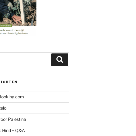
Zoeken
RICHTEN
 Booking.com
gelo
oor Palestina
s Hind + Q&A