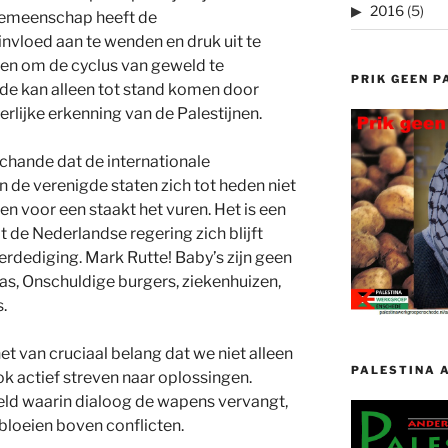
2016
(5)
 gemeenschap heeft de
nvloed aan te wenden en druk uit te
jen om de cyclus van geweld te
PRIK GEEN P
e kan alleen tot stand komen door
rlijke erkenning van de Palestijnen.
schande dat de internationale
de verenigde staten zich tot heden niet
 voor een staakt het vuren. Het is een
 de Nederlandse regering zich blijft
erdediging. Mark Rutte! Baby’s zijn geen
s, Onschuldige burgers, ziekenhuizen,
.
et van cruciaal belang dat we niet alleen
PALESTINA 
ok actief streven naar oplossingen.
eld waarin dialoog de wapens vervangt,
loeien boven conflicten.