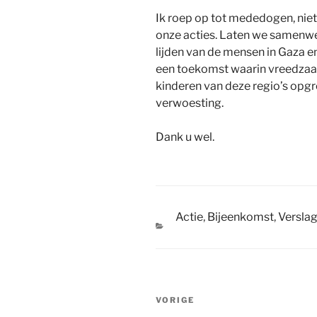
Ik roep op tot mededogen, niet
onze acties. Laten we samenw
lijden van de mensen in Gaza e
een toekomst waarin vreedzaa
kinderen van deze regio’s opgr
verwoesting.
Dank u wel.
Actie
,
Bijeenkomst
,
Versla
CATEGORIEËN
Bericht
Vorig
VORIGE