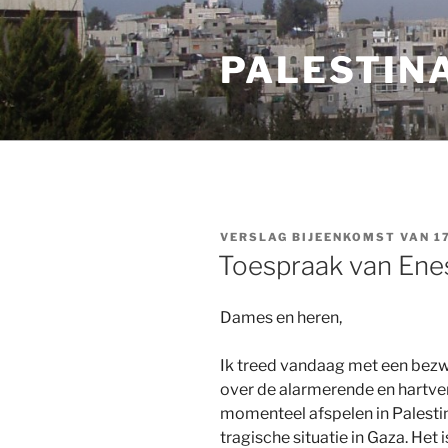
Ga
naar
PALESTIN
de
inhoud
VERSLAG BIJEENKOMST VAN 1
Toespraak van Ene
Dames en heren,
Ik treed vandaag met een bezw
over de alarmerende en hartve
momenteel afspelen in Palesti
tragische situatie in Gaza. Het