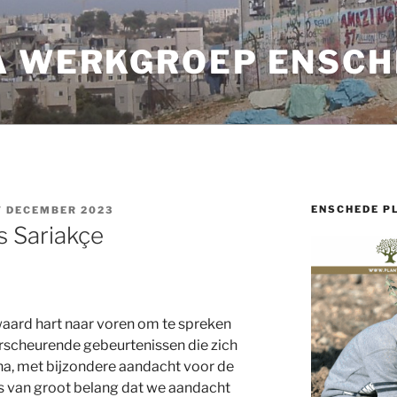
A WERKGROEP ENSCH
ENSCHEDE P
7 DECEMBER 2023
s Sariakçe
aard hart naar voren om te spreken
rscheurende gebeurtenissen die zich
na, met bijzondere aandacht voor de
 is van groot belang dat we aandacht