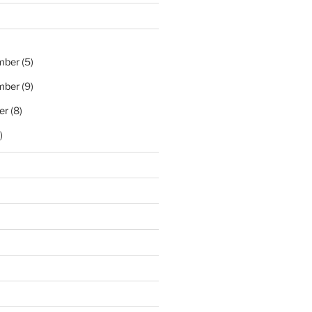
mber
(5)
mber
(9)
er
(8)
)