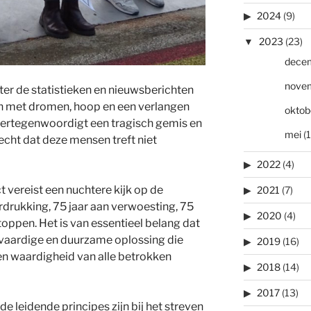
2024
(9)
2023
(23)
dece
nove
ter de statistieken en nieuwsberichten
n met dromen, hoop en een verlangen
oktob
 vertegenwoordigt een tragisch gemis en
mei
(1
echt dat deze mensen treft niet
2022
(4)
t vereist een nuchtere kijk op de
2021
(7)
rdrukking, 75 jaar aan verwoesting, 75
2020
(4)
 Stoppen. Het is van essentieel belang dat
tvaardige en duurzame oplossing die
2019
(16)
en waardigheid van alle betrokken
2018
(14)
2017
(13)
 leidende principes zijn bij het streven