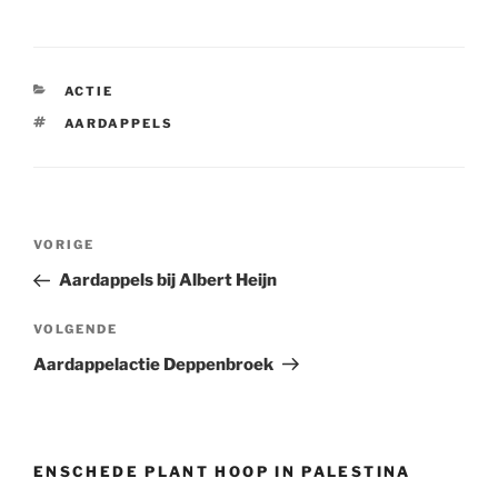
CATEGORIEËN
ACTIE
TAGS
AARDAPPELS
Bericht
Vorig
VORIGE
navigatie
bericht
Aardappels bij Albert Heijn
Volgend
VOLGENDE
bericht
Aardappelactie Deppenbroek
ENSCHEDE PLANT HOOP IN PALESTINA