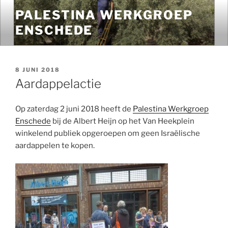
Ga
PALESTINA WERKGROEP
naar
ENSCHEDE
de
inhoud
GEPLAATST
8 JUNI 2018
OP
Aardappelactie
Op zaterdag 2 juni 2018 heeft de
Palestina Werkgroep
Enschede
bij de Albert Heijn op het Van Heekplein
winkelend publiek opgeroepen om geen Israëlische
aardappelen te kopen.