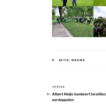
CATEGORIEËN
ACTIE
,
NIEUWS
Bericht
Vorig
VORIGE
navigatie
bericht
Albert Heijn maskeert Israëlis
aardappelen