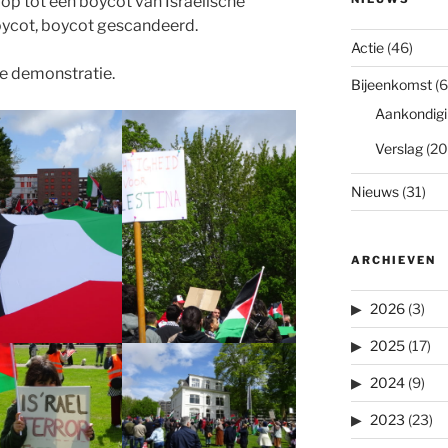
op tot een boycot van Israëlische
oycot, boycot gescandeerd.
Actie
(46)
de demonstratie.
Bijeenkomst
(6
Aankondigi
Verslag
(20
Nieuws
(31)
ARCHIEVEN
2026
(3)
2025
(17)
2024
(9)
2023
(23)