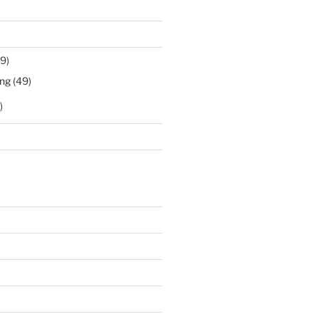
9)
ng
(49)
)