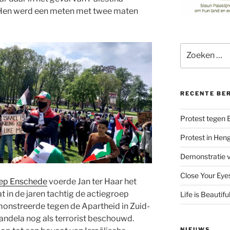
. Hen werd een meten met twee maten
Zoeken
naar:
RECENTE BE
Protest tegen
Protest in Hen
Demonstratie v
Close Your Eye
oep Enschede
voerde Jan ter Haar het
at in de jaren tachtig de actiegroep
Life is Beautifu
onstreerde tegen de Apartheid in Zuid-
andela nog als terrorist beschouwd.
NIEUWS