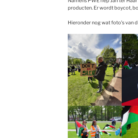
Namens PWE riep Jan ter Haar 
producten. Er wordt boycot, b
Hieronder nog wat foto’s van 