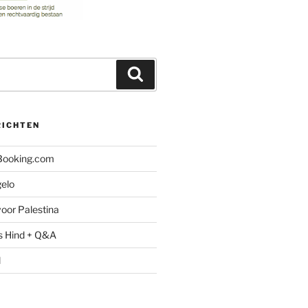
Zoeken
RICHTEN
 Booking.com
gelo
oor Palestina
s Hind + Q&A
l