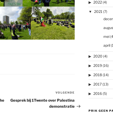
2022
(4)
2021
(7)
dece
augus
mei
(4
april
(
2020
(4)
2019
(16)
2018
(14)
2017
(13)
VOLGENDE
Volgend
2016
(5)
bericht
che
Gesprek bij 1Twente over Palestina
demonstratie
PRIK GEEN P