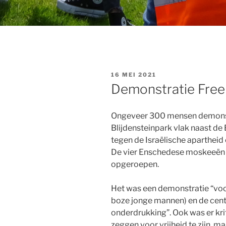
GEPLAATST
16 MEI 2021
OP
Demonstratie Free 
Ongeveer 300 mensen demonst
Blijdensteinpark vlak naast de
tegen de Israëlische aparthei
De vier Enschedese moskeeën 
opgeroepen.
Het was een demonstratie “voor 
boze jonge mannen) en de cent
onderdrukking”. Ook was er kri
zeggen voor vrijheid te zijn, ma