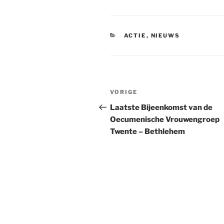
CATEGORIEËN
ACTIE
,
NIEUWS
Bericht
Vorig
VORIGE
navigatie
bericht
Laatste Bijeenkomst van de
Oecumenische Vrouwengroep
Twente – Bethlehem