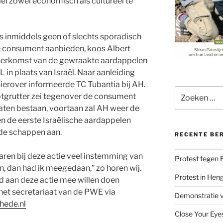
aël zowel economisch als cultureel te
 inmiddels geen of slechts sporadisch
e consument aanbieden, koos Albert
e herkomst van de gewraakte aardappelen
in plaats van Israël. Naar aanleiding
ierover informeerde TC Tubantia bij AH.
Zoeken
tgrutter zei tegenover de consument
naar:
 laten bestaan, voortaan zal AH weer de
 de eerste Israëlische aardappelen
 de schappen aan.
RECENTE BE
ren bij deze actie veel instemming van
Protest tegen
n, dan had ik meegedaan,” zo horen wij.
Protest in Hen
aan deze actie mee willen doen
et secretariaat van de PWE via
Demonstratie v
hede.nl
Close Your Eye