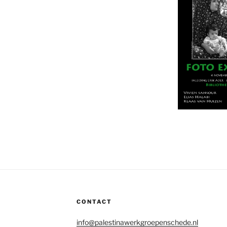
CONTACT
info@palestinawerkgroepenschede.nl