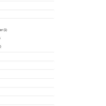
er
(1)
)
)