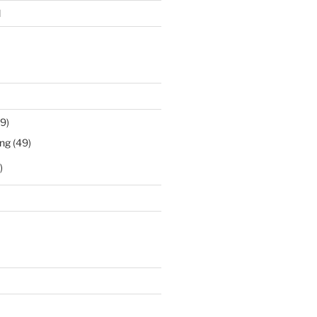
l
9)
ng
(49)
)