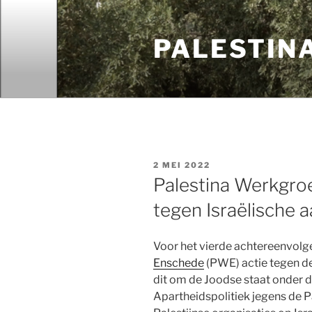
Ga
naar
PALESTIN
de
inhoud
GEPLAATST
2 MEI 2022
OP
Palestina Werkgro
tegen Israëlische 
Voor het vierde achtereenvolg
Enschede
(PWE) actie tegen de
dit om de Joodse staat onder d
Apartheidspolitiek jegens de Pa