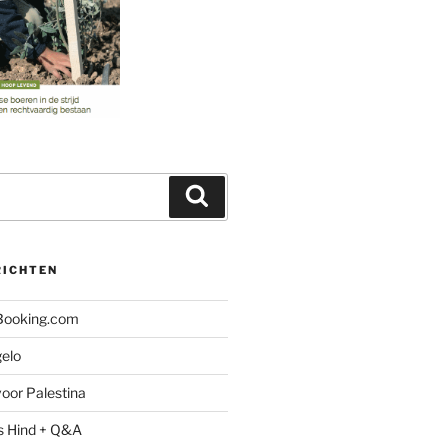
Zoeken
RICHTEN
 Booking.com
gelo
oor Palestina
s Hind + Q&A