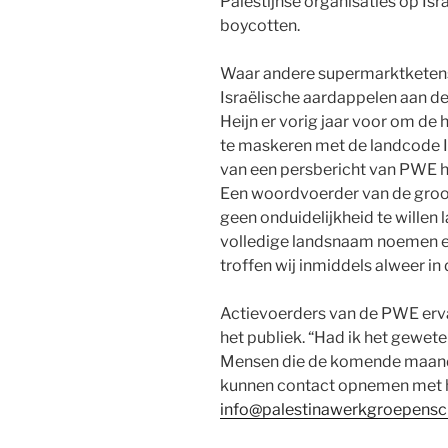
Palestijnse organisaties op Isr
boycotten.
Waar andere supermarktketens
Israëlische aardappelen aan d
Heijn er vorig jaar voor om d
te maskeren met de landcode IL 
van een persbericht van PWE h
Een woordvoerder van de groo
geen onduidelijkheid te willen
volledige landsnaam noemen en
troffen wij inmiddels alweer in
Actievoerders van de PWE erva
het publiek. “Had ik het gewete
Mensen die de komende maand 
kunnen contact opnemen met h
info@palestinawerkgroepensc