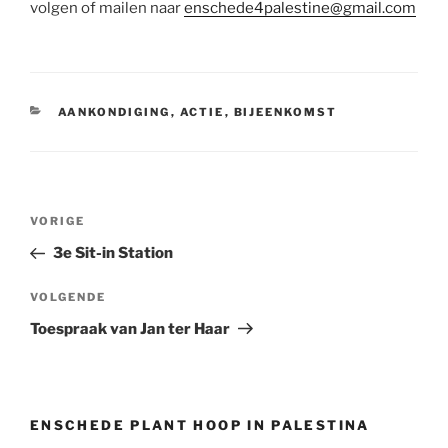
volgen of mailen naar
enschede4palestine@gmail.com
CATEGORIEËN
AANKONDIGING
,
ACTIE
,
BIJEENKOMST
Bericht
Vorig
VORIGE
navigatie
bericht
3e Sit-in Station
Volgend
VOLGENDE
bericht
Toespraak van Jan ter Haar
ENSCHEDE PLANT HOOP IN PALESTINA