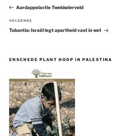
navigatie
bericht
Aardappelactie Twekkelerveld
Volgend
VOLGENDE
bericht
Tubantia: Israël legt apartheid vast in wet
ENSCHEDE PLANT HOOP IN PALESTINA