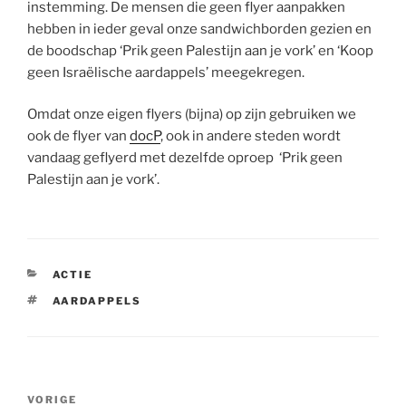
instemming. De mensen die geen flyer aanpakken
hebben in ieder geval onze sandwichborden gezien en
de boodschap ‘Prik geen Palestijn aan je vork’ en ‘Koop
geen Israëlische aardappels’ meegekregen.
Omdat onze eigen flyers (bijna) op zijn gebruiken we
ook de flyer van
docP
, ook in andere steden wordt
vandaag geflyerd met dezelfde oproep ‘Prik geen
Palestijn aan je vork’.
CATEGORIEËN
ACTIE
TAGS
AARDAPPELS
Bericht
Vorig
VORIGE