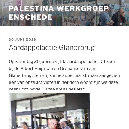
Ga
PALESTINA WERKGROEP
naar
ENSCHEDE
de
inhoud
GEPLAATST
30 JUNI 2018
OP
Aardappelactie Glanerbrug
Op zaterdag 30 juni de vijfde aardappelactie. Dit keer
bij de Albert Heijn aan de Gronausestraat in
Glanerbrug. Een vrij kleine supermarkt, maar aangezien
één van onze activisten in het dorp woont zijn we deze
keer richting de Duitse grens gefietst.